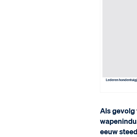
Lederen hondentuigj
Als gevolg
wapenindus
eeuw steed