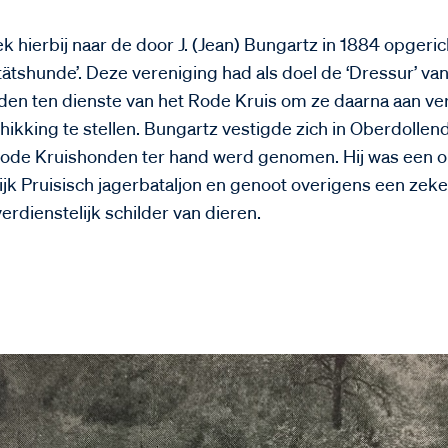
k hierbij naar de door J. (Jean) Bungartz in 1884 opgeri
tätshunde’. Deze vereniging had als doel de ‘Dressur’ va
n ten dienste van het Rode Kruis om ze daarna aan ver
hikking te stellen. Bungartz vestigde zich in Oberdollen
ode Kruishonden ter hand werd genomen. Hij was een o
lijk Pruisisch jagerbataljon en genoot overigens een ze
verdienstelijk schilder van dieren.