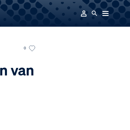
0
n van