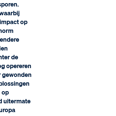
sporen.
 waarbij
 impact op
enorm
gendere
ien
hter de
nog opereren
ar gewonden
plossingen
 op
d uitermate
Europa