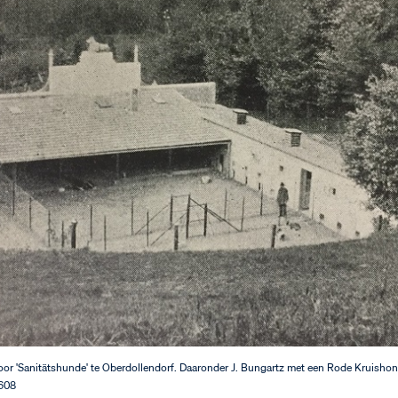
or 'Sanitätshunde' te Oberdollendorf. Daaronder J. Bungartz met een Rode Kruishon
0608