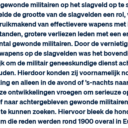
 gewonde militairen op het slagveld op te 
elde de grootte van de slagvelden een rol,
bruikmakend van effectievere wapens met
standen, grotere verliezen leden met een 
ntal gewonde militairen. Door de vernieti
 wapens op de slagvelden was het bovend
k om de militair geneeskundige dienst ac
ouden. Hierdoor konden zij voornamelijk 
ing en alleen in de avond of ’s-nachts na
ze ontwikkelingen vroegen om serieuze o
ef naar achtergebleven gewonde militairen
 te kunnen zoeken. Hiervoor bleek de hon
Om die reden werden rond 1900 overal in 