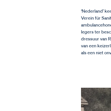
‘Nederland’ kee
Verein für Sani
ambulancehonde
legers ter besc
dressuur van R
van een keizer
als een niet on