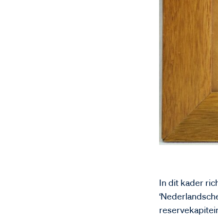
In dit kader ri
‘Nederlandsche
reservekapitein 