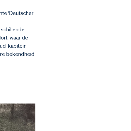
chte ‘Deutscher
n
schillende
dorf, waar de
ud-kapitein
kere bekendheid