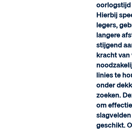
oorlogstijd
Hierbij spe
legers, ge
langere af
stijgend aa
kracht van
noodzakelij
linies te h
onder dekk
zoeken. De
om effecti
slagvelden
geschikt. 