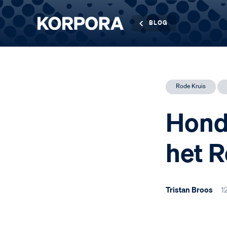
BLOG
Rode Kruis
Hond
het R
Tristan Broos
1