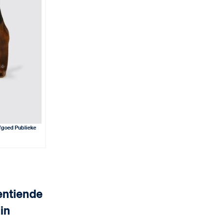
rfgoed Publieke
entiende
in