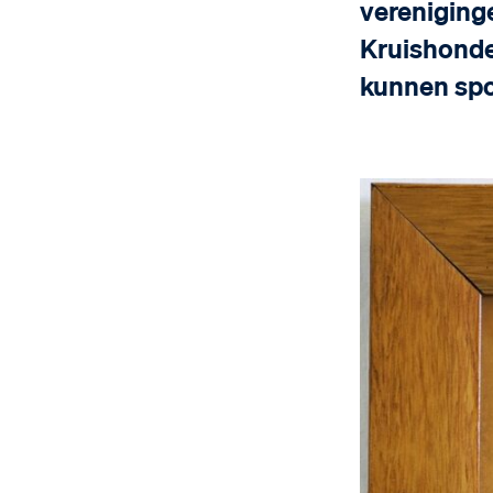
vereniging
Kruishonde
kunnen spo