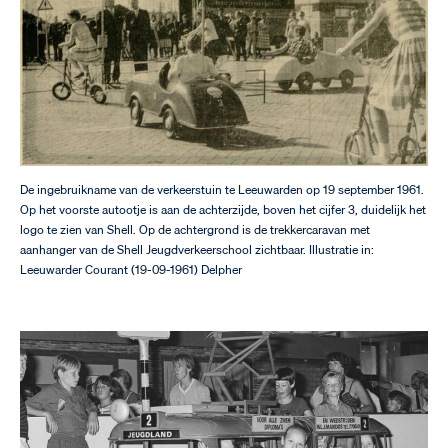
De ingebruikname van de verkeerstuin te Leeuwarden op 19 september 1961.
Op het voorste autootje is aan de achterzijde, boven het cijfer 3, duidelijk het
logo te zien van Shell. Op de achtergrond is de trekkercaravan met
aanhanger van de Shell Jeugdverkeerschool zichtbaar. Illustratie in:
Leeuwarder Courant (19-09-1961) Delpher