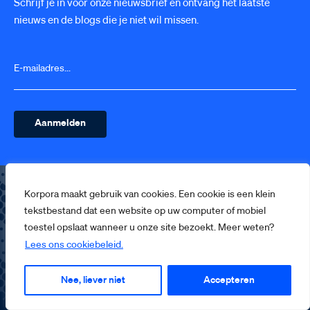
Schrijf je in voor onze nieuwsbrief en ontvang het laatste
nieuws en de blogs die je niet wil missen.
Korpora maakt gebruik van cookies. Een cookie is een klein
Menu
Quick links
tekstbestand dat een website op uw computer of mobiel
BLOGS
Schenken
toestel opslaat wanneer u onze site bezoekt. Meer weten?
VEILIG. JAARBOEK
Bruiklenen
Lees ons cookiebeleid.
KORPORA
Publicaties
ZOEKEN IN DE BIBLIOTHEEK
Nee, liever niet
Accepteren
Museum Bescherming Bevolking
COLLECTIE
NBDC