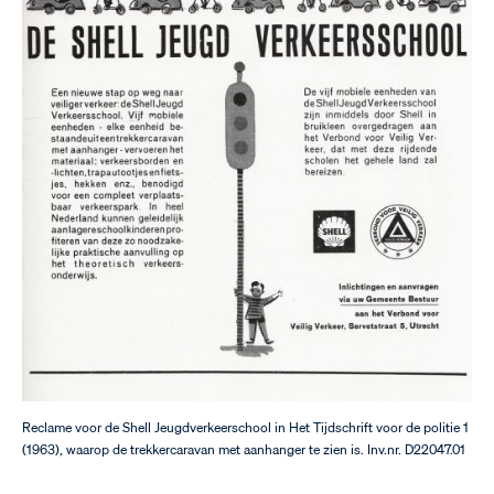
Reclame voor de Shell Jeugdverkeerschool in Het Tijdschrift voor de politie 1
(1963), waarop de trekkercaravan met aanhanger te zien is. Inv.nr. D22047.01