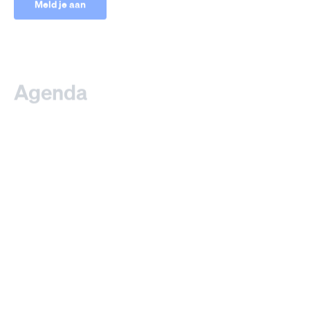
Agenda
Open depotdagen, lezingen of andere
bijeenkomsten over erfgoed publieke
veiligheid vind je in de agenda.
Naar agenda
Volg ons