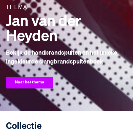
THEMA
Jan van der
Heyden
Bekijk de handbrandspuiten en het unieke
ingekleurde slangbrandspuitenboek
Naar het thema
Collectie