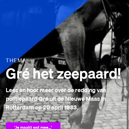
THEMA
Gré het zeepaard!
Lees en hoor meer over de redding van
politiepaard Gré uit de Nieuwe Maas in
Rotterdam op 20 april 1983.
'Je maakt wat mee...'