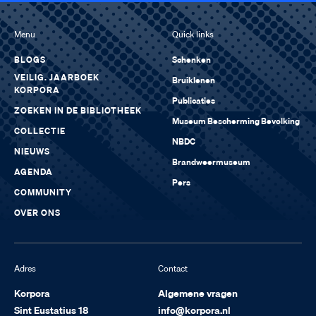
Menu
Quick links
BLOGS
Schenken
VEILIG. JAARBOEK
Bruiklenen
KORPORA
Publicaties
ZOEKEN IN DE BIBLIOTHEEK
Museum Bescherming Bevolking
COLLECTIE
NBDC
NIEUWS
Brandweermuseum
AGENDA
Pers
COMMUNITY
OVER ONS
Adres
Contact
Korpora
Algemene vragen
Sint Eustatius 18
info@korpora.nl