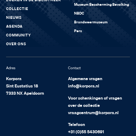
ZOEKEN IN DE BIBLIOTHEEK
Museum Bescherming Bevolking
COLLECTIE
NBDC
NIEUWS
Brandweermuseum
AGENDA
Pers
COMMUNITY
OVER ONS
Adres
Contact
Korpora
Algemene vragen
Sint Eustatius 18
info@korpora.nl
7333 NX Apeldoorn
Voor schenkingen of vragen
over de collectie
vraagcentrum@korpora.nl
Telefoon
+31 (0)55 5430691