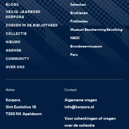
BLOGS
Schenken
VEILIG. JAARBOEK
Bruiklenen
KORPORA
Publicaties
ZOEKEN IN DE BIBLIOTHEEK
Museum Bescherming Bevolking
COLLECTIE
NBDC
NIEUWS
Brandweermuseum
AGENDA
Pers
COMMUNITY
OVER ONS
Adres
Contact
Korpora
Algemene vragen
Sint Eustatius 18
info@korpora.nl
7333 NX Apeldoorn
Voor schenkingen of vragen
over de collectie