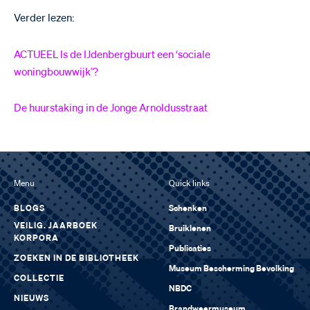
Verder lezen:
ACTUEEL Is de IJdenbergbuurt een ‘sociale
woningbouwwijk’?
De huurstaking in de Jonge Arnoldusstraat
Menu
Quick links
BLOGS
Schenken
VEILIG. JAARBOEK
Bruiklenen
KORPORA
Publicaties
ZOEKEN IN DE BIBLIOTHEEK
Museum Bescherming Bevolking
COLLECTIE
NBDC
NIEUWS
Brandweermuseum