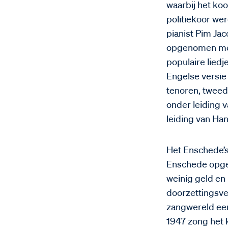
waarbij het koo
politiekoor we
pianist Pim Jac
opgenomen met a
populaire liedj
Engelse versie
tenoren, tweede
onder leiding 
leiding van Han
Het Enschede’s 
Enschede opger
weinig geld en
doorzettingsve
zangwereld een
1947 zong het 