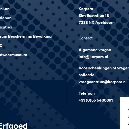
enken
Korpora
Sint Eustatius 18
klenen
7333 NX Apeldoorn
icaties
um Bescherming Bevolking
Contact
C
Algemene vragen
ndweermuseum
info@korpora.nl
Voor schenkingen of vragen
collectie
vraagcentrum@korpora.nl
Telefoon
+31 (0)55 5430691