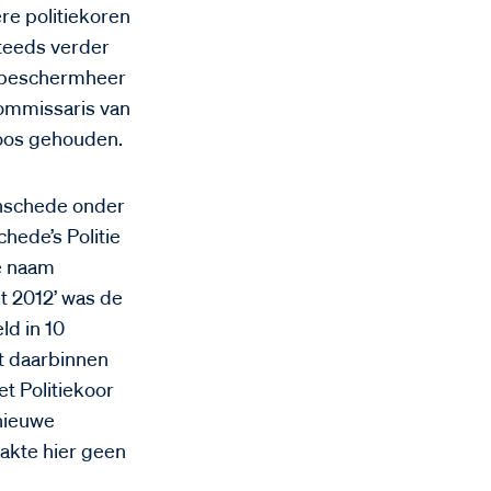
re politiekoren
steeds verder
s beschermheer
commissaris van
soos gehouden.
nschede onder
hede’s Politie
e naam
t 2012’ was de
ld in 10
t daarbinnen
et Politiekoor
nieuwe
aakte hier geen