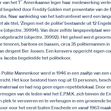
r van het 7
Amerikaanse leger haar medewerking verle
rd begeleid door Freddy Golden met presentatie van de
obs. Naar aanleiding van het lustrumfeest werd een lang
ls titel, ‘Zingen met de politie’ bestaande uit 12 Engels
es (objectnr. 39994). Van deze zelfde langspeelplaat we
 uitgebracht (objectnr. 39992). Het geheel werd gevorm
 tenoren, baritons en bassen, circa 35 politiemannen in 
van dirigent Ber Joosen. Een kersvers opgericht eigen 
s Jacobs begeleidde het politiekoor.
Politie Mannenkoor werd in 1946 in een zaaltje van een c
icht. Het koor bestond toen nog uit 13 personen, besch
 materiaal en had nog geen eigen repetitielokaal. Door 
rmogen van de leden wist het E.P.M.K. zich binnen de 
 plek te veroveren en te verheugen in een groeiende bel
koor voor het eerst buiten Enschede en vanaf 1963 maak