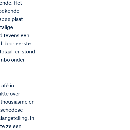
ende. Het
 bekende
speelplaat
talige
rd tevens een
d door eerste
totaal, en stond
combo onder
afé in
ikte over
enthousiasme en
Enschedese
angstelling. In
te ze een