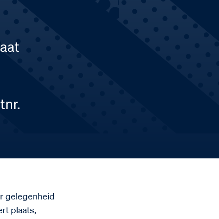
laat
tnr.
er gelegenheid
rt plaats,