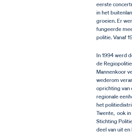
eerste concertr
in het buitenla
groeien. Er we
fungeerde mees
politie. Vanaf
In 1994 werd 
de Regiopolitie
Mannenkoor ver
wederom verand
oprichting van 
regionale eenh
het politiedist
Twente, ook in
Stichting Polit
deel van uit en