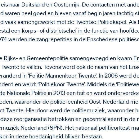
eis naar Duitsland en Oostenrijk. De contacten met ande
nd waren heel goed en bleven vanaf begin jaren tachtig 
rd vaak samengewerkt met de Twentse Politiekapel. Al
tal een korps- of districtschef in de functie van hoofd
 1974 werden de zangrepetities in de Enschedese politie
de Rijks- en Gemeentepolitie samengevoegd en kwam E
 Twente te vallen. Tevens werd ook de naam van het Ensc
anderd in ‘Politie Mannenkoor Twente’. In 2006 werd d
erd en werd: ‘Politiekoor Twente’. Middels de ‘Politiewe
de Nationale Politie in 2013 een feit en werd onderverdee
eden, waaronder de politie-eenheid Oost-Nederland me
rict Twente. Hierdoor werd de politiemuziek, waaronder h
 deze reorganisatie betrokken en gecentraliseerd in de 
iemuziek Nederland (SPN). Het nationaal politieorkest m
 kon in deze hoedanigheid blijven bestaan.