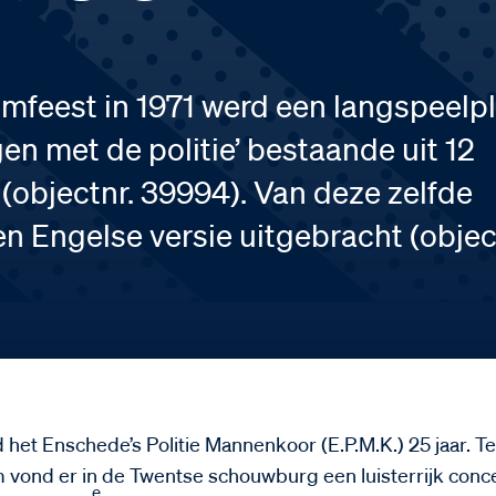
umfeest in 1971 werd een langspeelp
en met de politie’ bestaande uit 12
 (objectnr. 39994). Van deze zelfde
n Engelse versie uitgebracht (objec
 het Enschede’s Politie Mannenkoor (E.P.M.K.) 25 jaar. T
m vond er in de Twentse schouwburg een luisterrijk conce
e