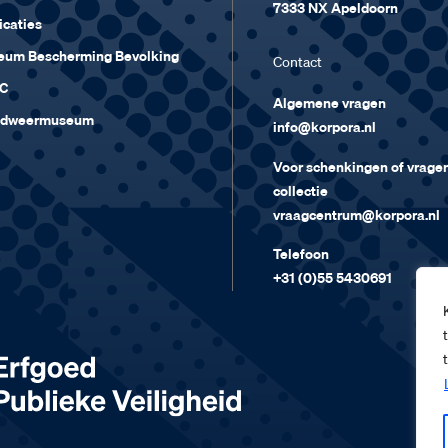
7333 NX Apeldoorn
icaties
um Bescherming Bevolking
Contact
C
Algemene vragen
ndweermuseum
info@korpora.nl
Voor schenkingen of vragen
collectie
vraagcentrum@korpora.nl
Telefoon
+31 (0)55 5430691