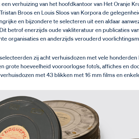
 een verhuizing van het hoofdkantoor van Het Oranje Kr
Tristan Broos en Louis Sloos van Korpora de gelegenh
ngrijke en bijzondere te selecteren uit een aldaar aanwe
it betrof enerzijds oude vakliteratuur en publicaties va
nte organisaties en anderzijds verouderd voorlichtingsma
ar selecteerden zij acht verhuisdozen met vele honderden
n grote hoeveelheid vooroorlogse foto’s, affiches en do
verhuisdozen met 43 blikken met 16 mm films en enkele