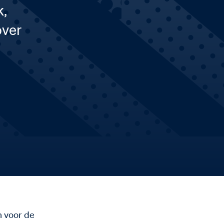
k,
over
n voor de