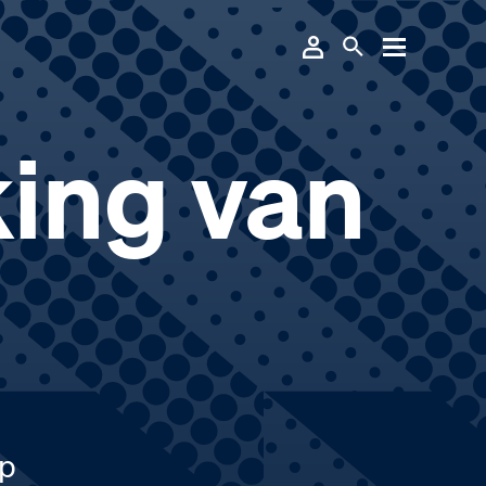
ing van
lp