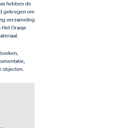
uis hebben de
eid gekregen om
zig verzameling
n Het Oranje
teriaal.
 boeken,
cumentatie,
 objecten.