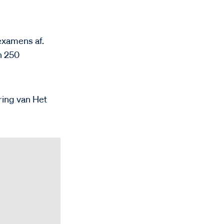
examens af.
n 250
ring van Het