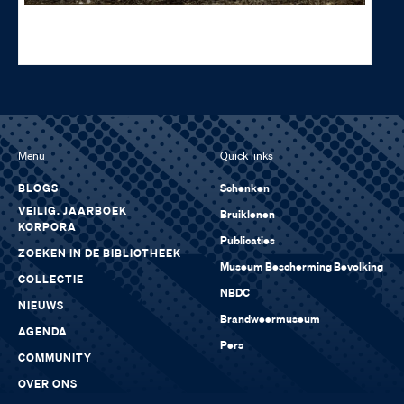
Politiepersoneel van de 3e sectie te Batavia. Staand links met zwarte
stropdas politieopziener 1e klasse H. M. Bergman. Korpora. Erfgoed Publieke
Veiligheid, K10003_010
Menu
Quick links
BLOGS
Schenken
VEILIG. JAARBOEK
Bruiklenen
KORPORA
Publicaties
ZOEKEN IN DE BIBLIOTHEEK
Museum Bescherming Bevolking
COLLECTIE
NBDC
NIEUWS
Brandweermuseum
AGENDA
Pers
COMMUNITY
OVER ONS