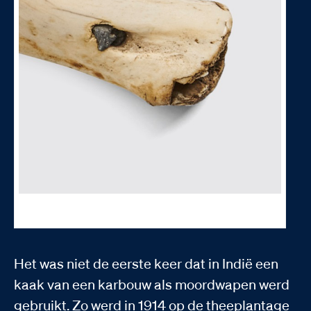
Een detail van de karbouwenkaak met het lood nog deels zichtbaar. Korpora.
Erfgoed Publieke Veiligheid, 14137_A
Het was niet de eerste keer dat in Indië een
kaak van een karbouw als moordwapen werd
gebruikt. Zo werd in 1914 op de theeplantage