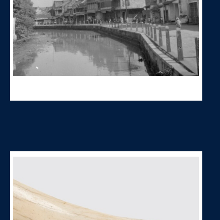
Het kanaal Pantjoran te Batavia met rechts de Chinese wijk waar de moord
op Tjong Hien werd gepleegd. Wikipedia.