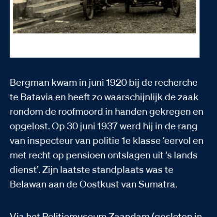
Links vooraan op de motorfiets Politieopziener 1e klasse H. M. Bergman.
Korpora. Erfgoed Publieke Veiligheid, K10003.003
Bergman kwam in juni 1920 bij de recherche
te Batavia en heeft zo waarschijnlijk de zaak
rondom de roofmoord in handen gekregen en
opgelost. Op 30 juni 1937 werd hij in de rang
van inspecteur van politie 1e klasse ‘eervol en
met recht op pensioen ontslagen uit ’s lands
dienst’. Zijn laatste standplaats was te
Belawan aan de Oostkust van Sumatra.
Via het Politiemuseum Zaandam (gesloten in