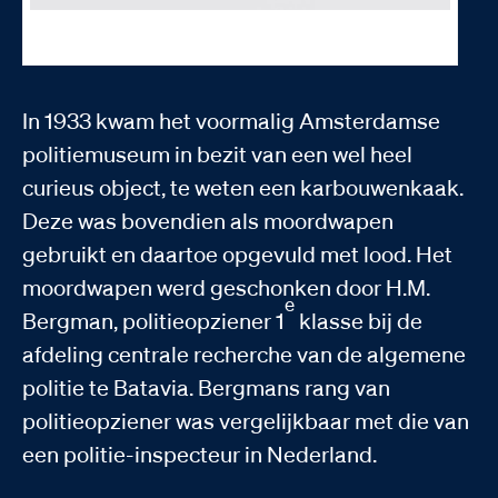
De met lood opgevulde karbouwenkaak die in 1920 diende als moordwapen.
Korpora. Erfgoed Publieke Veiligheid, 14137_A
In 1933 kwam het voormalig Amsterdamse
politiemuseum in bezit van een wel heel
curieus object, te weten een karbouwenkaak.
Deze was bovendien als moordwapen
gebruikt en daartoe opgevuld met lood. Het
moordwapen werd geschonken door H.M.
e
Bergman, politieopziener 1
klasse bij de
afdeling centrale recherche van de algemene
politie te Batavia. Bergmans rang van
politieopziener was vergelijkbaar met die van
een politie-inspecteur in Nederland.