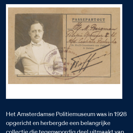
Identiteitsbewijs van politieopziener 1e klasse H.M. Bergman. Korpora.
Erfgoed Publieke Veiligheid, K01943
Het Amsterdamse Politiemuseum was in 1928
opgericht en herbergde een belangrijke
collectie die tegenwoordig deel uitmaakt van