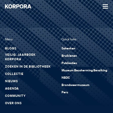
Menu
Quick links
BLOGS
Schenken
VEILIG. JAARBOEK
Bruiklenen
KORPORA
Publicaties
ZOEKEN IN DE BIBLIOTHEEK
Museum Bescherming Bevolking
COLLECTIE
NBDC
NIEUWS
Brandweermuseum
AGENDA
Pers
COMMUNITY
OVER ONS