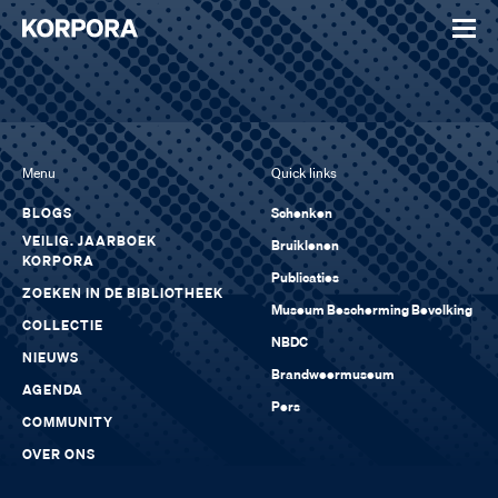
Menu
Quick links
BLOGS
Schenken
VEILIG. JAARBOEK
Bruiklenen
KORPORA
Publicaties
ZOEKEN IN DE BIBLIOTHEEK
Museum Bescherming Bevolking
COLLECTIE
NBDC
NIEUWS
Brandweermuseum
AGENDA
Pers
COMMUNITY
OVER ONS