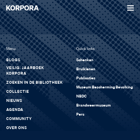
Menu
Quick links
BLOGS
Schenken
VEILIG. JAARBOEK
Bruiklenen
KORPORA
Publicaties
ZOEKEN IN DE BIBLIOTHEEK
Museum Bescherming Bevolking
COLLECTIE
NBDC
NIEUWS
Brandweermuseum
AGENDA
Pers
COMMUNITY
OVER ONS