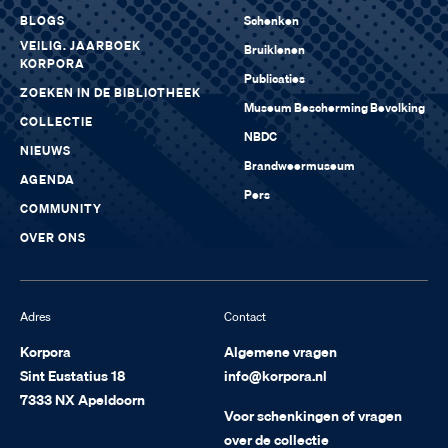
BLOGS
Schenken
VEILIG. JAARBOEK
Bruiklenen
KORPORA
Publicaties
ZOEKEN IN DE BIBLIOTHEEK
Museum Bescherming Bevolking
COLLECTIE
NBDC
NIEUWS
Brandweermuseum
AGENDA
Pers
COMMUNITY
OVER ONS
Adres
Contact
Korpora
Algemene vragen
Sint Eustatius 18
info@korpora.nl
7333 NX Apeldoorn
Voor schenkingen of vragen
over de collectie