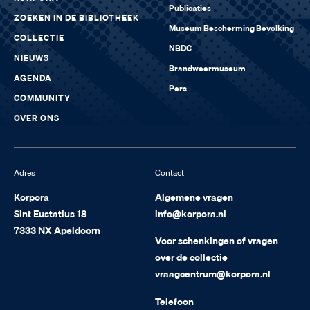
Publicaties
ZOEKEN IN DE BIBLIOTHEEK
Museum Bescherming Bevolking
COLLECTIE
NBDC
NIEUWS
Brandweermuseum
AGENDA
Pers
COMMUNITY
OVER ONS
Adres
Contact
Korpora
Algemene vragen
Sint Eustatius 18
info@korpora.nl
7333 NX Apeldoorn
Voor schenkingen of vragen
over de collectie
vraagcentrum@korpora.nl
Telefoon