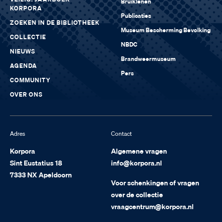
VEILIG. JAARBOEK
Bruiklenen
KORPORA
Publicaties
ZOEKEN IN DE BIBLIOTHEEK
Museum Bescherming Bevolking
COLLECTIE
NBDC
NIEUWS
Brandweermuseum
AGENDA
Pers
COMMUNITY
OVER ONS
Adres
Contact
Korpora
Algemene vragen
Sint Eustatius 18
info@korpora.nl
7333 NX Apeldoorn
Voor schenkingen of vragen
over de collectie
vraagcentrum@korpora.nl