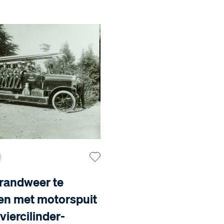
brandweer te
en met motorspuit
viercilinder-