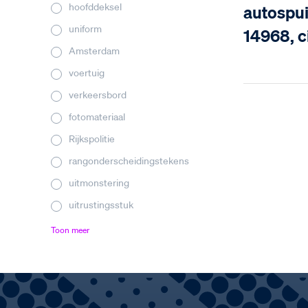
hoofddeksel
autospui
uniform
14968, c
Amsterdam
voertuig
verkeersbord
fotomateriaal
Rijkspolitie
rangonderscheidingstekens
uitmonstering
uitrustingsstuk
Toon meer