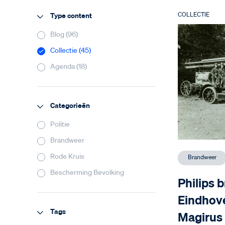
COLLECTIE
Type content
Blog (96)
Collectie (45)
Agenda (18)
Categorieën
Politie
Brandweer
Rode Kruis
Brandweer
Bescherming Bevolking
Philips 
Eindhov
Tags
Magirus 