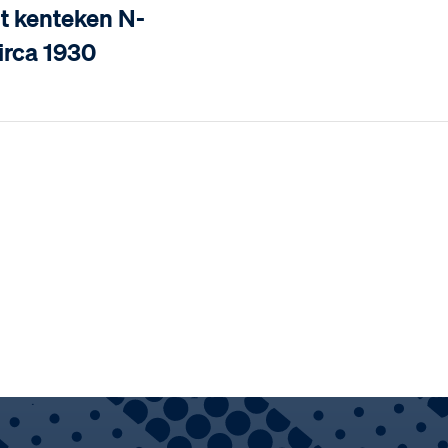
t kenteken N-
irca 1930