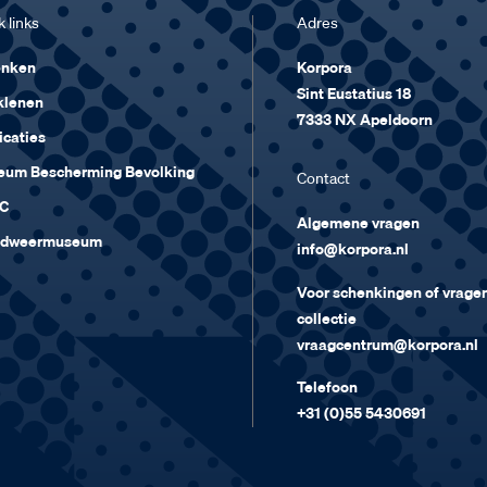
 links
Adres
enken
Korpora
Sint Eustatius 18
klenen
7333 NX Apeldoorn
icaties
um Bescherming Bevolking
Contact
C
Algemene vragen
ndweermuseum
info@korpora.nl
Voor schenkingen of vragen
collectie
vraagcentrum@korpora.nl
Telefoon
+31 (0)55 5430691